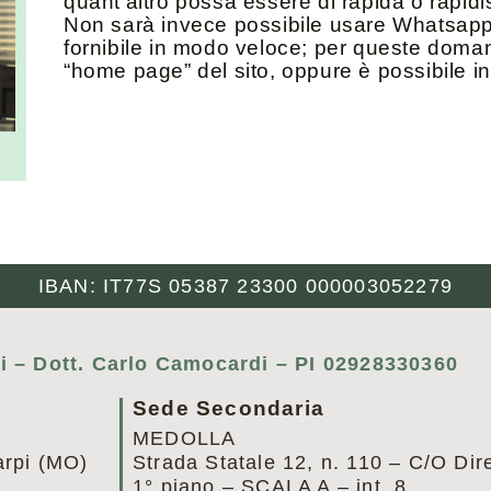
quant’altro possa essere di rapida o rapidi
Non sarà invece possibile usare Whatsapp 
fornibile in modo veloce; per queste doman
“home page” del sito, oppure è possibile in
IBAN: IT77S 05387 23300 000003052279
i – Dott. Carlo Camocardi – PI 02928330360
Sede Secondaria
MEDOLLA
arpi (MO)
Strada Statale 12, n. 110 – C/O Dir
1° piano – SCALA A – int. 8