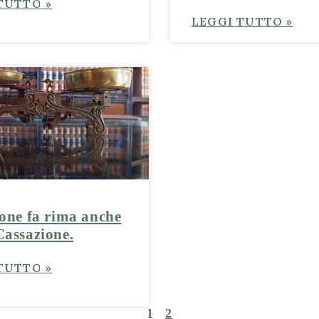
TUTTO »
LEGGI TUTTO »
one fa rima anche
assazione.
TUTTO »
1
2