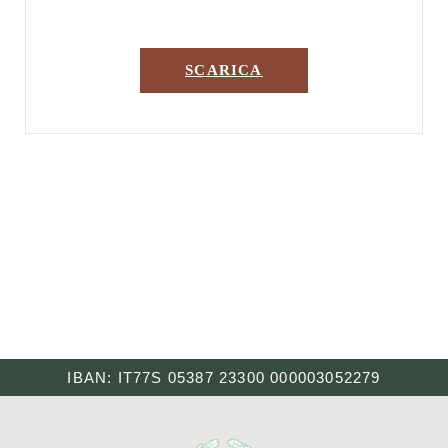
SCARICA
IBAN: IT77S 05387 23300 000003052279