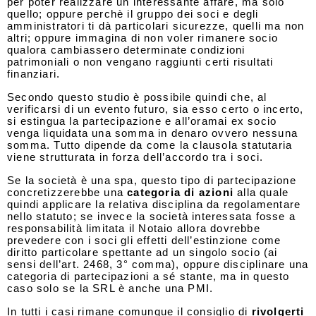
per poter realizzare un interessante affare, ma solo
quello; oppure perchè il gruppo dei soci e degli
amministratori ti dà particolari sicurezze, quelli ma non
altri; oppure immagina di non voler rimanere socio
qualora cambiassero determinate condizioni
patrimoniali o non vengano raggiunti certi risultati
finanziari.
Secondo questo studio è possibile quindi che, al
verificarsi di un evento futuro, sia esso certo o incerto,
si estingua la partecipazione e all’oramai ex socio
venga liquidata una somma in denaro ovvero nessuna
somma. Tutto dipende da come la clausola statutaria
viene strutturata in forza dell’accordo tra i soci.
Se la società è una spa, questo tipo di partecipazione
concretizzerebbe una
categoria di azioni
alla quale
quindi applicare la relativa disciplina da regolamentare
nello statuto; se invece la società interessata fosse a
responsabilità limitata il Notaio allora dovrebbe
prevedere con i soci gli effetti dell’estinzione come
diritto particolare spettante ad un singolo socio (ai
sensi dell’art. 2468, 3° comma), oppure disciplinare una
categoria di partecipazioni a sé stante, ma in questo
caso solo se la SRL è anche una PMI.
In tutti i casi rimane comunque il consiglio di
rivolgerti