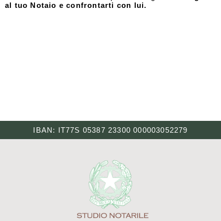
al tuo Notaio e confrontarti con lui.
IBAN: IT77S 05387 23300 000003052279