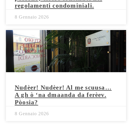
regolamenti condominiali.
8 Gennaio 2026
Nudèer! Nudèer! Al me scuusa…
A gh ò ‘na dmaanda da ferèev.
Pòosia?
8 Gennaio 2026