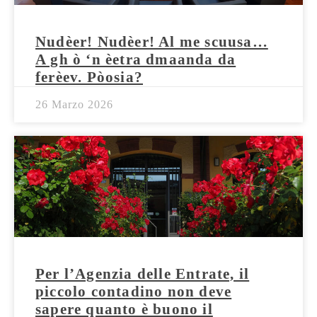
Nudèer! Nudèer! Al me scuusa…
A gh ò ‘n èetra dmaanda da
ferèev. Pòosia?
26 Marzo 2026
Per l’Agenzia delle Entrate, il
piccolo contadino non deve
sapere quanto è buono il